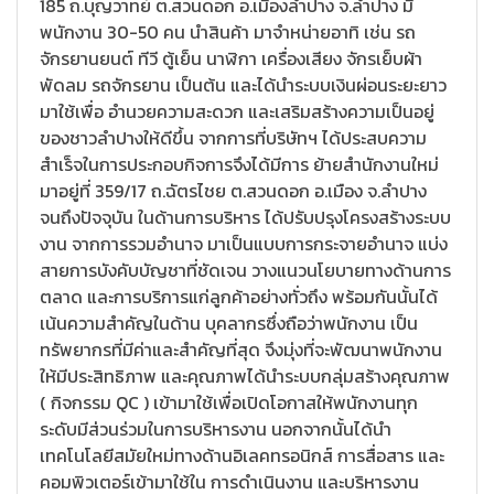
185 ถ.บุญวาทย์ ต.สวนดอก อ.เมืองลำปาง จ.ลำปาง มี
พนักงาน 30-50 คน นำสินค้า มาจำหน่ายอาทิ เช่น รถ
จักรยานยนต์ ทีวี ตู้เย็น นาฬิกา เครื่องเสียง จักรเย็บผ้า
พัดลม รถจักรยาน เป็นต้น และได้นำระบบเงินผ่อนระยะยาว
มาใช้เพื่อ อำนวยความสะดวก และเสริมสร้างความเป็นอยู่
ของชาวลำปางให้ดีขึ้น จากการที่บริษัทฯ ได้ประสบความ
สำเร็จในการประกอบกิจการจึงได้มีการ ย้ายสำนักงานใหม่
มาอยู่ที่ 359/17 ถ.ฉัตรไชย ต.สวนดอก อ.เมือง จ.ลำปาง
จนถึงปัจจุบัน ในด้านการบริหาร ได้ปรับปรุงโครงสร้างระบบ
งาน จากการรวมอำนาจ มาเป็นแบบการกระจายอำนาจ แบ่ง
สายการบังคับบัญชาที่ชัดเจน วางแนวนโยบายทางด้านการ
ตลาด และการบริการแก่ลูกค้าอย่างทั่วถึง พร้อมกันนั้นได้
เน้นความสำคัญในด้าน บุคลากรซึ่งถือว่าพนักงาน เป็น
ทรัพยากรที่มีค่าและสำคัญที่สุด จึงมุ่งที่จะพัฒนาพนักงาน
ให้มีประสิทธิภาพ และคุณภาพได้นำระบบกลุ่มสร้างคุณภาพ
( กิจกรรม QC ) เข้ามาใช้เพื่อเปิดโอกาสให้พนักงานทุก
ระดับมีส่วนร่วมในการบริหารงาน นอกจากนั้นได้นำ
เทคโนโลยีสมัยใหม่ทางด้านอิเลคทรอนิกส์ การสื่อสาร และ
คอมพิวเตอร์เข้ามาใช้ใน การดำเนินงาน และบริหารงาน